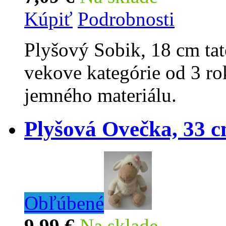
Kúpiť
Podrobnosti
Plyšový Sobik, 18 cm tat
vekove kategórie od 3 ro
jemného materiálu.
Plyšová Ovečka, 33 
Obľúbené
9,99 €
Na sklade