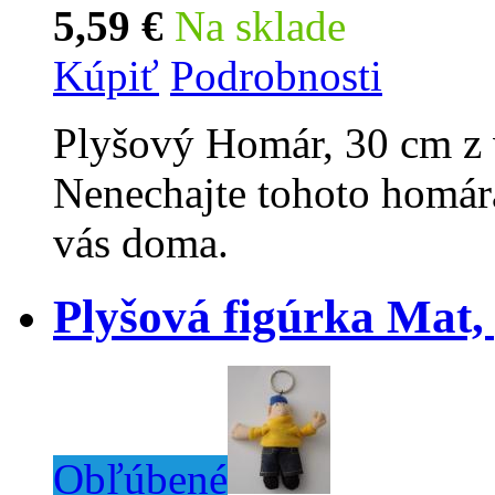
5,59 €
Na sklade
Kúpiť
Podrobnosti
Plyšový Homár, 30 cm z 
Nenechajte tohoto homára
vás doma.
Plyšová figúrka Mat,
Obľúbené