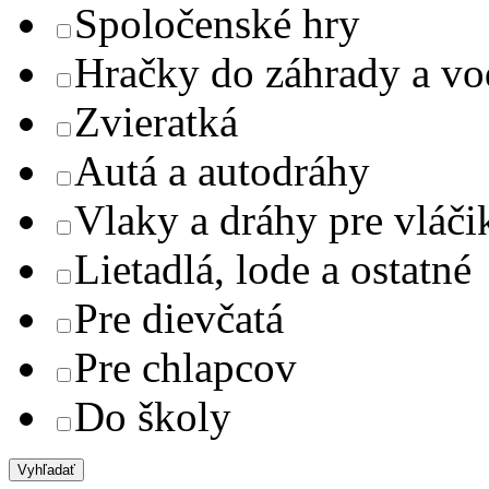
Spoločenské hry
Hračky do záhrady a v
Zvieratká
Autá a autodráhy
Vlaky a dráhy pre vláči
Lietadlá, lode a ostatné
Pre dievčatá
Pre chlapcov
Do školy