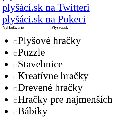
plyšáci.sk na Twitteri
plyšáci.sk na Pokeci
Plysaci.sk
Plyšové hračky
Puzzle
Stavebnice
Kreatívne hračky
Drevené hračky
Hračky pre najmenších
Bábiky