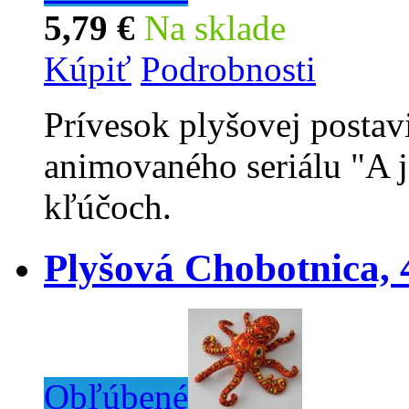
5,79 €
Na sklade
Kúpiť
Podrobnosti
Prívesok plyšovej posta
animovaného seriálu "A 
kľúčoch.
Plyšová Chobotnica, 
Obľúbené