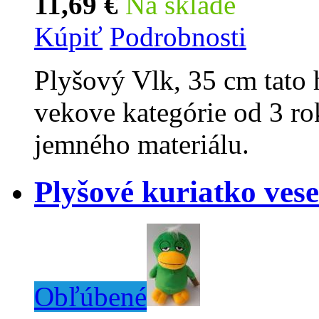
11,69 €
Na sklade
Kúpiť
Podrobnosti
Plyšový Vlk, 35 cm tato 
vekove kategórie od 3 ro
jemného materiálu.
Plyšové kuriatko vese
Obľúbené