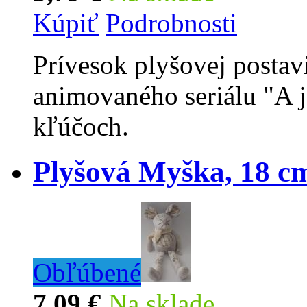
Kúpiť
Podrobnosti
Prívesok plyšovej posta
animovaného seriálu "A 
kľúčoch.
Plyšová Myška, 18 c
Obľúbené
7,09 €
Na sklade