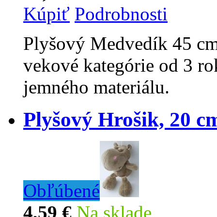
Kúpiť
Podrobnosti
Plyšový Medvedík 45 cm 
vekové kategórie od 3 ro
jemného materiálu.
Plyšový Hrošik, 20 c
Obľúbené
4,59 €
Na sklade