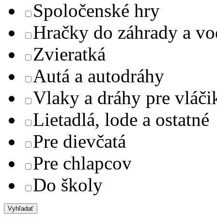
Spoločenské hry
Hračky do záhrady a v
Zvieratká
Autá a autodráhy
Vlaky a dráhy pre vláči
Lietadlá, lode a ostatné
Pre dievčatá
Pre chlapcov
Do školy