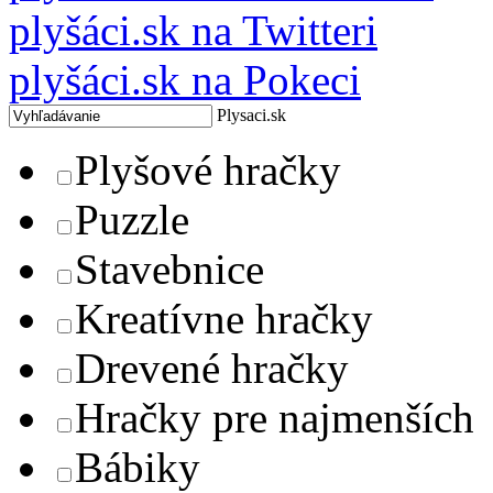
plyšáci.sk na Twitteri
plyšáci.sk na Pokeci
Plysaci.sk
Plyšové hračky
Puzzle
Stavebnice
Kreatívne hračky
Drevené hračky
Hračky pre najmenších
Bábiky