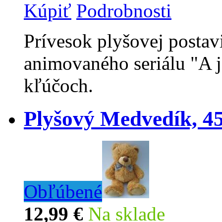
Kúpiť
Podrobnosti
Prívesok plyšovej postav
animovaného seriálu "A 
kľúčoch.
Plyšový Medvedík, 4
Obľúbené
12,99 €
Na sklade