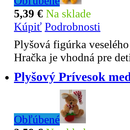
Obľúbené
5,39 €
Na sklade
Kúpiť
Podrobnosti
Plyšová figúrka veselého 
Hračka je vhodná pre det
Plyšový Prívesok me
Obľúbené