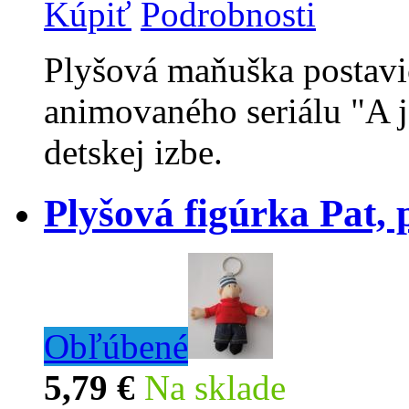
Kúpiť
Podrobnosti
Plyšová maňuška postav
animovaného seriálu "A j
detskej izbe.
Plyšová figúrka Pat, 
Obľúbené
5,79 €
Na sklade