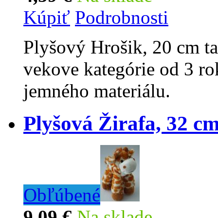
Kúpiť
Podrobnosti
Plyšový Hrošik, 20 cm ta
vekove kategórie od 3 ro
jemného materiálu.
Plyšová Žirafa, 32 c
Obľúbené
9,09 €
Na sklade