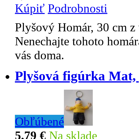
Kúpiť
Podrobnosti
Plyšový Homár, 30 cm z 
Nenechajte tohoto homára
vás doma.
Plyšová figúrka Mat,
Obľúbené
5,79 €
Na sklade