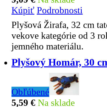
Kúpiť
Podrobnosti
Plyšová Žirafa, 32 cm ta
vekove kategórie od 3 ro
jemného materiálu.
Plyšový Homár, 30 c
Obľúbené
5,59 €
Na sklade